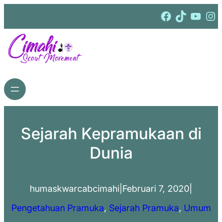
Lewati
Facebook
TikTok
YouTube
Instagram
ke
konten
Sejarah Kepramukaan di
Dunia
humaskwarcabcimahi
|
Februari 7, 2020
|
Pengetahuan Pramuka
, 
Sejarah Pramuka
, 
Umum