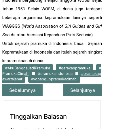
Indonesia bergabung menjadi anggota WOSM sejak
tahun 1953. Selain WOSM, di dunia juga terdapat
beberapa organisasi kepramukaan lainnya seperti
WAGGGS (
World Association of Girl Guides and Girl
Scouts
atau Asosiasi Kepanduan Putri Sedunia).
Untuk sejarah pramuka di Indonesia, baca : Sejarah
Kepramukaan di Indonesia dan itulah sejarah singkat
kepramukaan di dunia.
#AkuBanggaJadiPramuka
#gerakanpramuka
#
PramukaCimahi
#pramukaindonesia
#pramukap
ewartajabar
ayobangunpramukacimahi
Sebelumnya
Selanjutnya
Tinggalkan Balasan