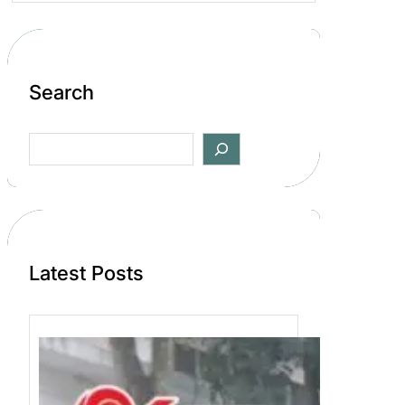
Search
S
e
a
r
c
h
Latest Posts