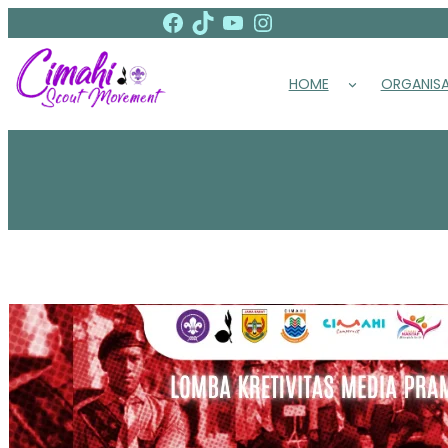
Facebook
TikTok
YouTube
Instagram
Lewati
ke
konten
HOME
ORGANISA