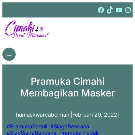
Lewati
Facebook
TikTok
YouTube
Instagram
ke
konten
Pramuka Cimahi
Membagikan Masker
humaskwarcabcimahi
|
Februari 20, 2022
|
#PramukaPeduli
, 
#SiagaBencana
, 
#SiapSiagaBencana
, 
Pramuka Peduli