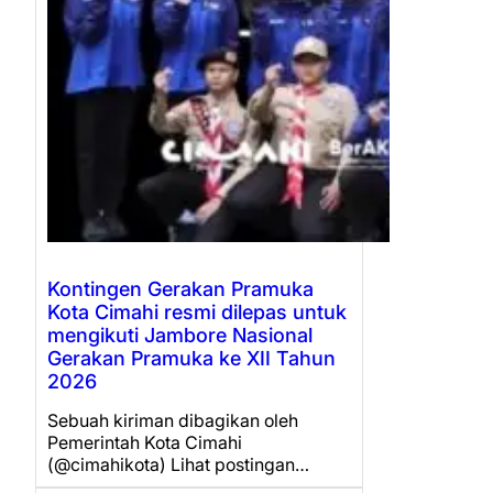
Kontingen Gerakan Pramuka
Kota Cimahi resmi dilepas untuk
mengikuti Jambore Nasional
Gerakan Pramuka ke XII Tahun
2026
Sebuah kiriman dibagikan oleh
Pemerintah Kota Cimahi
(@cimahikota) Lihat postingan…