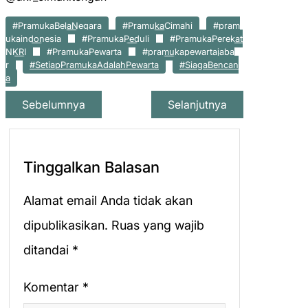
#PramukaBelaNegara
#PramukaCimahi
#pram
ukaindonesia
#PramukaPeduli
#PramukaPerekat
NKRI
#PramukaPewarta
#pramukapewartajaba
r
#SetiapPramukaAdalahPewarta
#SiagaBencan
a
Sebelumnya
Selanjutnya
Tinggalkan Balasan
Alamat email Anda tidak akan
dipublikasikan.
Ruas yang wajib
ditandai
*
Komentar
*