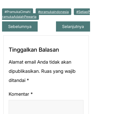
#PramukaCimahi
#pramukaindonesia
#SetiapP
ramukaAdalahPewarta
Sebelumnya
Selanjutnya
Tinggalkan Balasan
Alamat email Anda tidak akan
dipublikasikan.
Ruas yang wajib
ditandai
*
Komentar
*