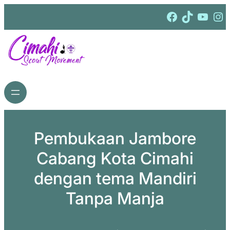
Lewati
Facebook
TikTok
YouTube
Instagram
ke
konten
Pembukaan Jambore
Cabang Kota Cimahi
dengan tema Mandiri
Tanpa Manja