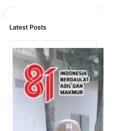
c
h
Latest Posts