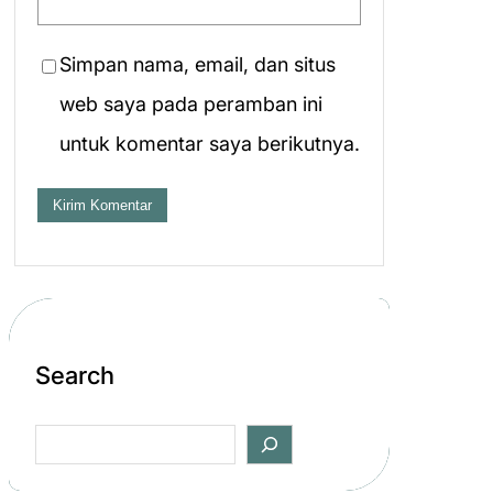
Simpan nama, email, dan situs
web saya pada peramban ini
untuk komentar saya berikutnya.
Search
S
e
a
r