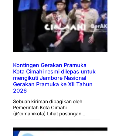
Kontingen Gerakan Pramuka
Kota Cimahi resmi dilepas untuk
mengikuti Jambore Nasional
Gerakan Pramuka ke XII Tahun
2026
Sebuah kiriman dibagikan oleh
Pemerintah Kota Cimahi
(@cimahikota) Lihat postingan…