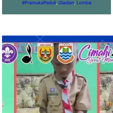
#PramukaPeduli
, 
Gladian
, 
Lomba