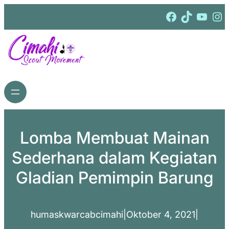
Lewati
Facebook
TikTok
YouTube
Instagram
ke
konten
Lomba Membuat Mainan
Sederhana dalam Kegiatan
Gladian Pemimpin Barung
humaskwarcabcimahi
|
Oktober 4, 2021
|