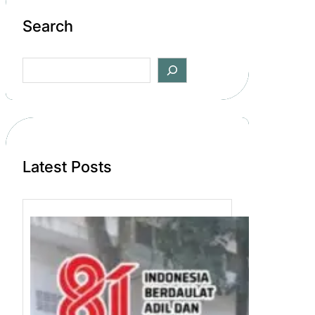
Search
S
e
a
r
c
h
Latest Posts