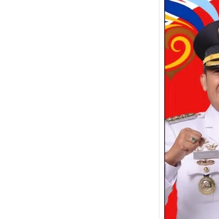
Kota 
⚜️ Sel
Cimahi
menga