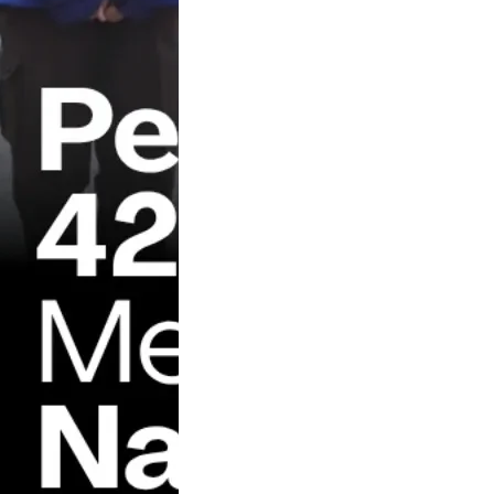
ngen Gerakan
ka Kota
i resmi
as untuk
kuti Jambore
nal Gerakan
ka ke XII
n 2026
 kiriman
kan oleh
ntah Kota Cimahi
hikota) Lihat
gan…