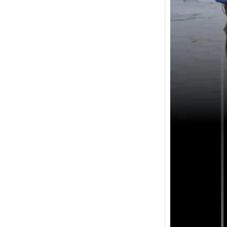
Konti
Pramu
Cimah
dilep
mengi
Nasio
Pramu
Tahu
Sebuah
dibagi
Pemeri
(@cima
postin