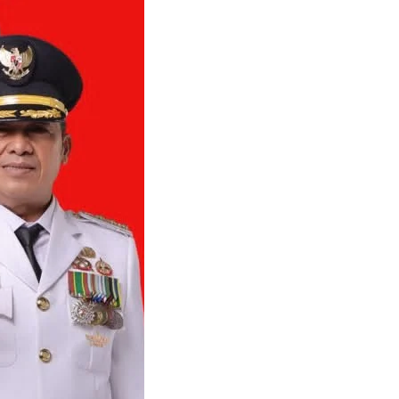
Cimahi
amat Hari Jadi
! Pramuka hadir,
bdi,…