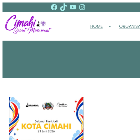
Facebook
TikTok
YouTube
Instagram
Lewati
ke
konten
HOME
ORGANISA