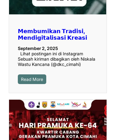
𝗠𝗲𝗺𝗯𝘂𝗺𝗶𝗸𝗮𝗻 𝗧𝗿𝗮𝗱𝗶𝘀𝗶,
𝗠𝗲𝗻𝗱𝗶𝗴𝗶𝘁𝗮𝗹𝗶𝘀𝗮𝘀𝗶 𝗞𝗿𝗲𝗮𝘀𝗶
September 2, 2025
Lihat postingan ini di Instagram
Sebuah kiriman dibagikan oleh Niskala
Wastu Kancana (@dkc_cimahi)
Read More