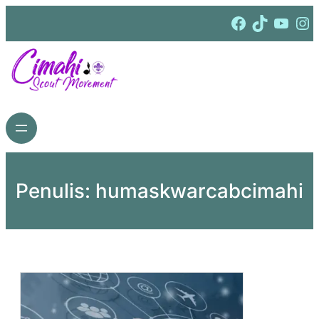
Lewati
Facebook
TikTok
YouTube
Instagram
ke
konten
Penulis:
humaskwarcabcimahi